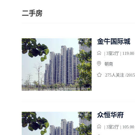
二手房
金牛国际城
| 3室2厅 | 119.0
朝南
275人关注 /2015
众恒华府
| 3室2厅 | 105.0