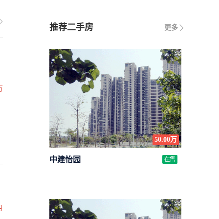
推荐二手房
更多
万
50.00万
中建怡园
在售
月