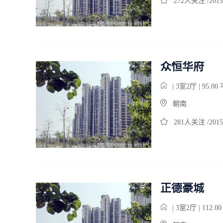
272人关注 /2015
众恒华府
| 3室2厅 | 95.0
朝南
281人关注 /2015
正德豪城
| 3室2厅 | 112.0