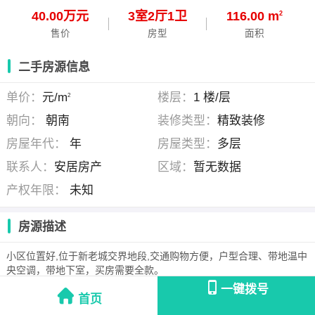
40.00万元
3
室
2
厅
1
卫
116.00 m
2
售价
房型
面积
二手房源信息
单价：
元/m
楼层：
1 楼/层
2
朝向：
朝南
装修类型：
精致装修
房屋年代：
年
房屋类型：
多层
联系人：
安居房产
区域：
暂无数据
产权年限：
未知
房源描述
小区位置好,位于新老城交界地段,交通购物方便，户型合理、带地温中
央空调，带地下室，买房需要全款。
一键拨号
首页
安居房产
(滑县安居房地产经纪有限公司 )