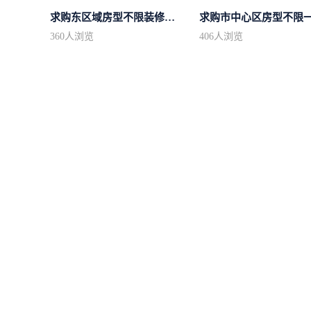
求购东区域房型不限装修不限
360
人浏览
406
人浏览