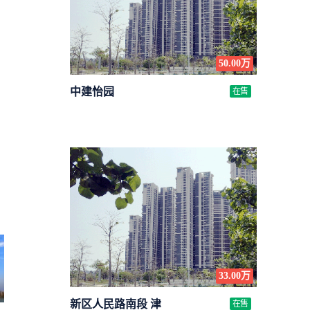
50.00万
中建怡园
在售
33.00万
新区人民路南段 津
在售