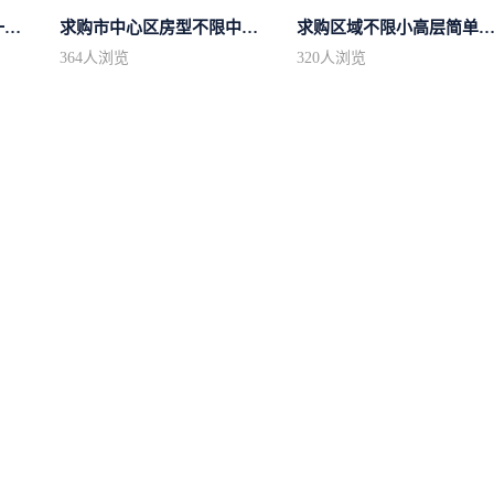
求购市中心区房型不限一室一厅一卫简...
求购市中心区房型不限中档装修
求购区域不限小高层简单装
364
人浏览
320
人浏览