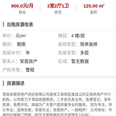
900.0元/月
3
室
2
厅
1
卫
125.00 m
2
租金
房型
面积
出租房源信息
单价：
元/m
楼层：
4 楼/层
2
朝向：
朝南
装修类型：
简单装修
房屋年代：
年
房屋类型：
多层
联系人：
安居房产
区域：
暂无数据
产权年限：
整租
房源描述
滑县安居房地产经纪有限公司是经工商局批准成立的正规房地产中介
机构，公司致力于滑县房屋租赁，二手房买卖业务，免费登记、发布
房源，免费评估，竭诚为广大客户提供最专业的服务。 因为专注，所
以专业；选择安居，安居乐业；安居房产，一路相伴！ 公司地址：华
通世纪城南门西侧（新区文明路南段百合宾馆东100米）。