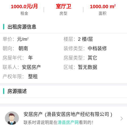
1000.0元/月
室
厅
卫
1000.00 m
2
租金
房型
面积
出租房源信息
单价：
元/m
楼层：
2 楼/层
2
朝向：
朝南
装修类型：
中档装修
房屋年代：
年
房屋类型：
其它
联系人：
安居房产
区域：
暂无数据
产权年限：
整租
房源描述
安居房产
(滑县安居房地产经纪有限公司 )
联系时请说明是在
滑县房产网
看到的！