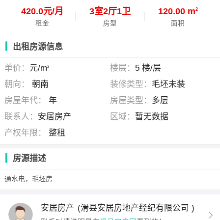
420.0元/月
3
室
2
厅
1
卫
120.00 m
2
租金
房型
面积
出租房源信息
单价：
元/m
楼层：
5 楼/层
2
朝向：
朝南
装修类型：
毛坯未装
房屋年代：
年
房屋类型：
多层
联系人：
安居房产
区域：
暂无数据
产权年限：
整租
房源描述
通水电，毛坯房
安居房产
(滑县安居房地产经纪有限公司 )